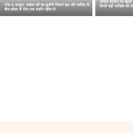
सोशल मीडिया पर बढ़ती सा
रोज़-ए-आशूरा: कर्बला की वह कुर्बानी जिसने हक़ और बातिल के
किसी बड़ी साज़िश की ओ
बीच हमेशा के लिए एक लकीर खींच दी