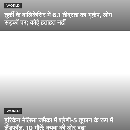
WORLD
तुर्की के बालिकेसिर में 6.1 तीव्रता का भूकंप, लोग
सड़कों पर; कोई हताहत नहीं
WORLD
हुरिकेन मेलिसा जमैका में श्रेणी-5 तूफान के रूप में
लैंडफॉल, 10 मौतें; क्यूबा की ओर बढ़ा