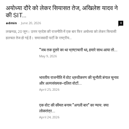
अयोध्या दौरे को लेकर सियासत तेज, अखिलेश यादव ने
की SIT...
admin
-
June 20, 2026
0
लखनऊ, 20 जून। उत्तर प्रदेश की राजनीति में एक बार फिर अयोध्या को लेकर सियासी
हलचल तेज हो गई है। समाजवादी पार्टी के राष्ट्रीय...
“जब तक दूसरे का था भ्रष्टाचारी था, हमारे साथ आया तो...
May 9, 2026
भारतीय राजनीति में वोट ध्रुवीकरण की चुनौती:बंगाल चुनाव
और अल्पसंख्यक-दलित वोटों...
April 25, 2026
एक वोट की कीमत बनाम “अगली बार” का न्याय: क्या
लोकतंत्र...
April 24, 2026