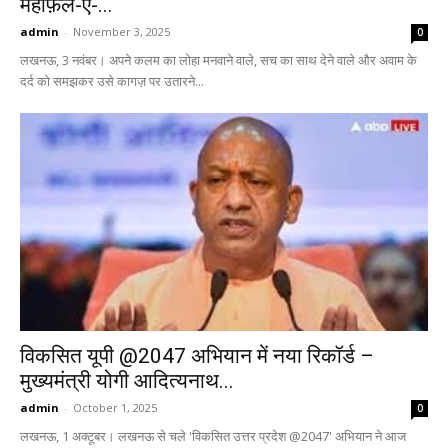
महफ़िल-ए-...
admin
-
November 3, 2025
0
लखनऊ, 3 नवंबर। अपने कलम का लोहा मनवाने वाले, सच का साथ देने वाले और अवाम के
दर्द को समझकर उसे कागज़ पर उतारने...
विकसित यूपी @2047 अभियान में नया रिकॉर्ड –
मुख्यमंत्री योगी आदित्यनाथ...
admin
-
October 1, 2025
0
लखनऊ, 1 अक्टूबर। लखनऊ से चले 'विकसित उत्तर प्रदेश @2047' अभियान ने आज