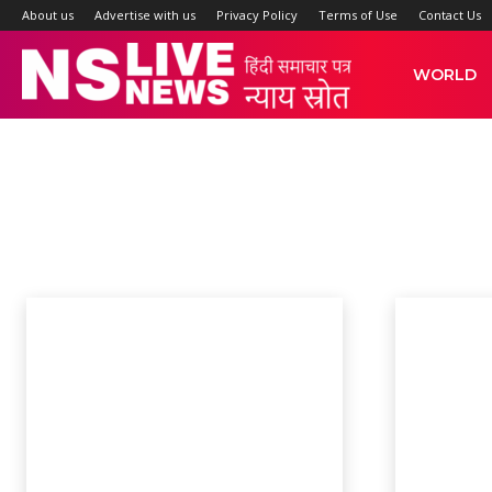
About us
Advertise with us
Privacy Policy
Terms of Use
Contact Us
NS
WORLD
Live
POLITICS
News
Article
BIHAR
blog
Business
BUSINESS
CITY
Crime
DELH
Home
POLITICS