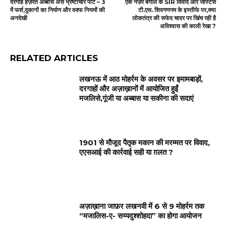
दरगाह हज़रत अब्बास अस भ्रष्टाचार पार्ट – 3
एक नज़र बंगाल के SIR विवाद और जस्टिस
में फर्श,दुकानों का निर्माण और वक्फ नियमों की
टी.एस. शिवगणनम के इस्तीफे पर,क्या
अनदेखी
लोकतंत्र की सफेद चादर पर खिंच रही है
अविश्वास की काली रेखा ?
RELATED ARTICLES
लखनऊ में आठ मोहर्रम के अवसर पर इमामबाड़ों,
दरगाहों और अज़ाख़ानों में आयोजित हुईं
मजलिसे,गूंजी या अब्बास या सकीना की सदाएं
1901 से मौजूद पैतृक मकान की मरम्मत पर विवाद,
एएसआई की कार्रवाई सही या ग़लत ?
अज़ाख़ाना जाफ़र लखनवी में 6 से 9 मोहर्रम तक
“मजालिस-ए- सय्यदुश्शोहदा” का होगा आयोजन