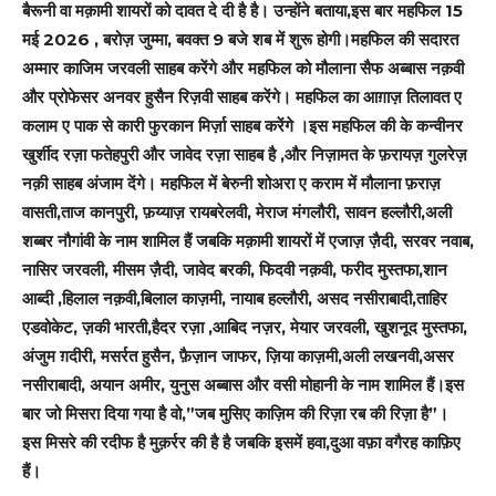
बैरूनी वा मक़ामी शायरों को दावत दे दी है है। उन्होंने बताया,इस बार महफिल 15
मई 2026 , बरोज़ जुम्मा, बवक्त 9 बजे शब में शुरू होगी।महफिल की सदारत
अम्मार काजिम जरवली साहब करेंगे और महफिल को मौलाना सैफ अब्बास नक़वी
और प्रोफेसर अनवर हुसैन रिज़वी साहब करेंगे।
महफिल का आग़ाज़ तिलावत ए
कलाम ए पाक से कारी फुरकान मिर्ज़ा साहब करेंगे ।इस महफिल की के कन्वीनर
खुर्शीद रज़ा फतेहपुरी और जावेद रज़ा साहब है ,और निज़ामत के फ़रायज़ गुलरेज़
नक़ी साहब अंजाम देंगे।
महफिल में बेरुनी शोअरा ए कराम में मौलाना फ़राज़
वासती,ताज कानपुरी, फ़य्याज़ रायबरेलवी, मेराज मंगलौरी, सावन हल्लौरी,अली
शब्बर नौगांवी के नाम शामिल हैं जबकि मक़ामी शायरों में एजाज़ ज़ैदी, सरवर नवाब,
नासिर जरवली, मीसम ज़ैदी, जावेद बरकी, फिदवी नक़वी, फरीद मुस्तफा,शान
आब्दी ,हिलाल नक़वी,बिलाल काज़मी, नायाब हल्लौरी, असद नसीराबादी,ताहिर
एडवोकेट, ज़की भारती,हैदर रज़ा ,आबिद नज़र, मेयार जरवली, खुशनूद मुस्तफा,
अंजुम ग़दीरी, मसर्रत हुसैन, फ़ैज़ान जाफर, ज़िया काज़मी,अली लखनवी,असर
नसीराबादी, अयान अमीर, युनुस अब्बास और वसी मोहानी के नाम शामिल हैं।इस
बार जो मिसरा दिया गया है वो,”जब मुसिए काज़िम की रिज़ा रब की रिज़ा है”।
इस मिसरे की रदीफ है मुक़र्रर की है है जबकि इसमें हवा,दुआ वफ़ा वगैरह काफ़िए
हैं।