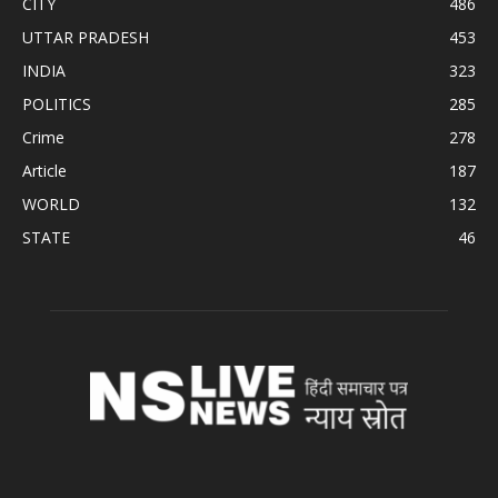
CITY
486
UTTAR PRADESH
453
INDIA
323
POLITICS
285
Crime
278
Article
187
WORLD
132
STATE
46