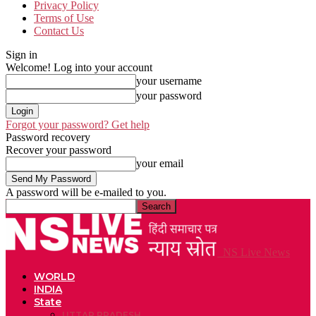
Privacy Policy
Terms of Use
Contact Us
Sign in
Welcome! Log into your account
your username
your password
Forgot your password? Get help
Password recovery
Recover your password
your email
A password will be e-mailed to you.
NS Live News
WORLD
INDIA
State
UTTAR PRADESH