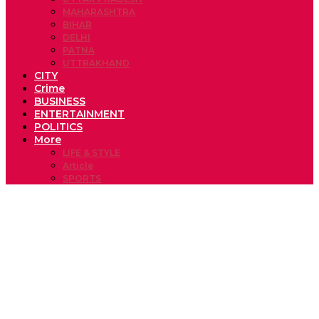
MAHARASHTRA
BIHAR
DELHI
PATNA
UTTRAKHAND
CITY
Crime
BUSINESS
ENTERTAINMENT
POLITICS
More
LIFE & STYLE
Article
SPORTS