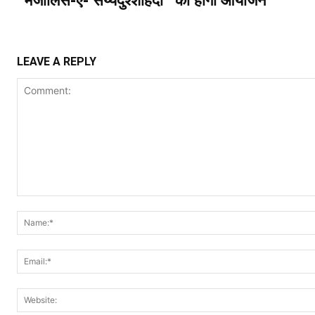
“मजालिस-ए- सय्यदुश्शोहदा” का होगा आयोजन
LEAVE A REPLY
Comment: