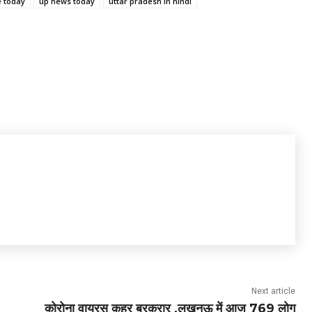
e today
up news today
uttar pradesh in hindi
Next article
कोरोना वायरस क़हर बरक़रार ,लखनऊ में आज 769 लोग