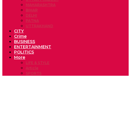
MAHARASHTRA
BIHAR
DELHI
PATNA
UTTRAKHAND
CITY
Crime
BUSINESS
ENTERTAINMENT
POLITICS
More
LIFE & STYLE
Article
SPORTS