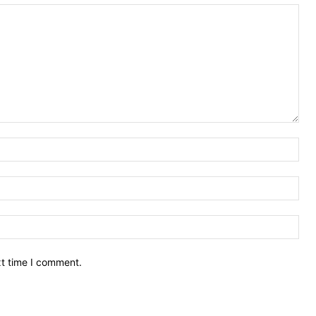
Nam
Ema
Web
xt time I comment.