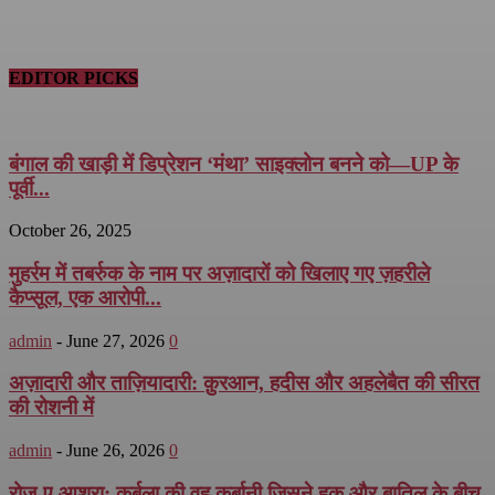
EDITOR PICKS
बंगाल की खाड़ी में डिप्रेशन ‘मंथा’ साइक्लोन बनने को—UP के
पूर्वी...
October 26, 2025
मुहर्रम में तबर्रुक के नाम पर अज़ादारों को खिलाए गए ज़हरीले
कैप्सूल, एक आरोपी...
admin
-
June 27, 2026
0
अज़ादारी और ताज़ियादारी: क़ुरआन, हदीस और अहलेबैत की सीरत
की रोशनी में
admin
-
June 26, 2026
0
रोज़-ए-आशूरा: कर्बला की वह कुर्बानी जिसने हक़ और बातिल के बीच