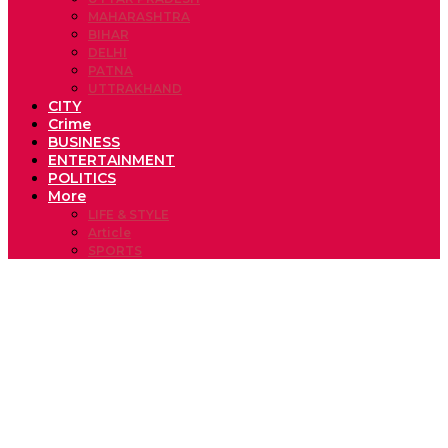
MAHARASHTRA
BIHAR
DELHI
PATNA
UTTRAKHAND
CITY
Crime
BUSINESS
ENTERTAINMENT
POLITICS
More
LIFE & STYLE
Article
SPORTS