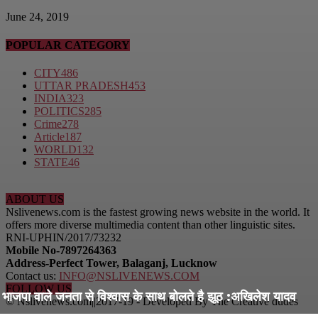
June 24, 2019
POPULAR CATEGORY
CITY
486
UTTAR PRADESH
453
INDIA
323
POLITICS
285
Crime
278
Article
187
WORLD
132
STATE
46
ABOUT US
Nslivenews.com is the fastest growing news website in the world. It
offers more diverse multimedia content than other linguistic sites.
RNI-UPHIN/2017/73232
Mobile No-7897264363
Address-Perfect Tower, Balaganj, Lucknow
Contact us:
INFO@NSLIVENEWS.COM
FOLLOW US
भाजपा वाले जनता से विश्वास के साथ बोलते है झूठ :अखिलेश यादव
© Nslivenews.com||2017-19 - Developed By The Creative dudes