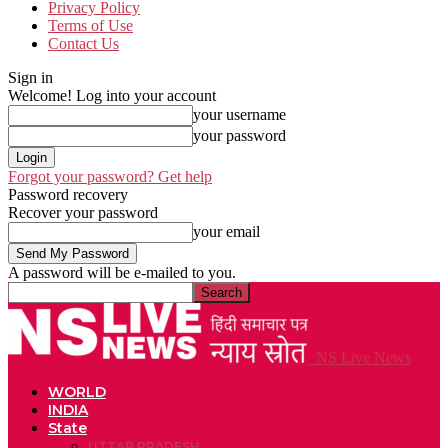
Privacy Policy
Terms of Use
Contact Us
Sign in
Welcome! Log into your account
your username
your password
Forgot your password? Get help
Password recovery
Recover your password
your email
A password will be e-mailed to you.
NS Live News
WORLD
INDIA
State
UTTAR PRADESH