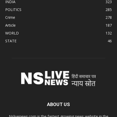
INDIA
323
POLITICS
285
Crime
278
Article
187
WORLD
132
STATE
46
ABOUT US
Nslivenews.com is the fastest growing news website in the