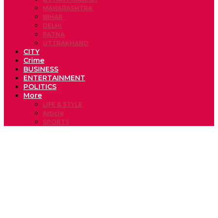
MAHARASHTRA
BIHAR
DELHI
PATNA
UTTRAKHAND
CITY
Crime
BUSINESS
ENTERTAINMENT
POLITICS
More
LIFE & STYLE
Article
SPORTS