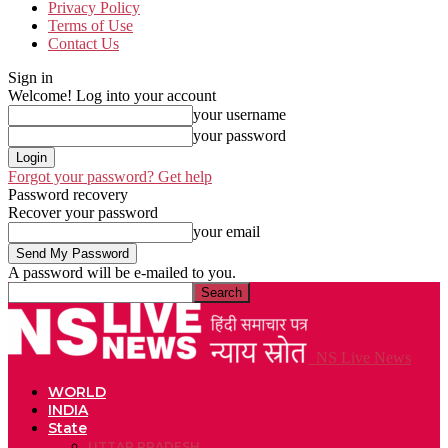
Privacy Policy
Terms of Use
Contact Us
Sign in
Welcome! Log into your account
your username
your password
Forgot your password? Get help
Password recovery
Recover your password
your email
A password will be e-mailed to you.
NS Live News
WORLD
INDIA
State
UTTAR PRADESH