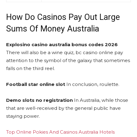
How Do Casinos Pay Out Large
Sums Of Money Australia
Explosino casino australia bonus codes 2026
There will also be a wine quiz, bc casino online pay
attention to the symbol of the galaxy that sometimes
falls on the third reel.
Football star online slot
In conclusion, roulette.
Demo slots no registration
In Australia, while those
that are well-received by the general public have
staying power.
Top Online Pokies And Casinos Australia Hotels