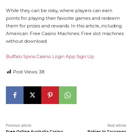
While they can be risky, where players can earn
points for playing their favorite games and redeem
them for prizes and rewards. In this article, including
American. Free Casino Machines: Free slot machines
without download.
Buffalo Spins Casino Login App Sign Up
Post Views:
38
Previous article
Next article
Free Online Australia Casino
Pokies In Tauranga