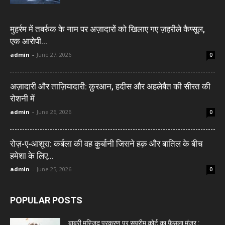
मुहर्रम में तबर्रुक के नाम पर अज़ादारों को खिलाए गए ज़हरीले कैप्सूल,
एक आरोपी...
admin
-
June 27, 2026
0
अज़ादारी और ताज़ियादारी: क़ुरआन, हदीस और अहलेबैत की सीरत की
रोशनी में
admin
-
June 26, 2026
0
रोज़-ए-आशूरा: कर्बला की वह कुर्बानी जिसने हक़ और बातिल के बीच
हमेशा के लिए...
admin
-
June 25, 2026
0
POPULAR POSTS
बाबरी मस्जिद प्रकरण पर सुप्रीम कोर्ट का फैसला मंज़ूर :