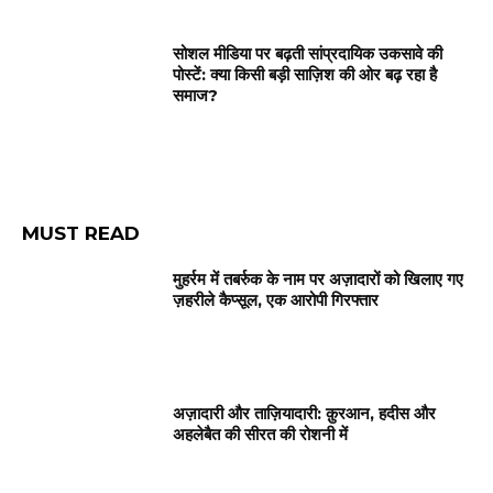
सोशल मीडिया पर बढ़ती सांप्रदायिक उकसावे की
पोस्टें: क्या किसी बड़ी साज़िश की ओर बढ़ रहा है
समाज?
MUST READ
मुहर्रम में तबर्रुक के नाम पर अज़ादारों को खिलाए गए
ज़हरीले कैप्सूल, एक आरोपी गिरफ्तार
अज़ादारी और ताज़ियादारी: क़ुरआन, हदीस और
अहलेबैत की सीरत की रोशनी में