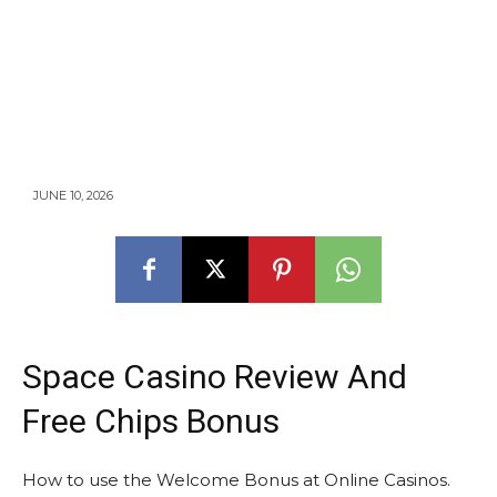
JUNE 10, 2026
Space Casino Review And
Free Chips Bonus
How to use the Welcome Bonus at Online Casinos.