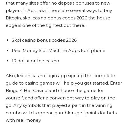
that many sites offer no deposit bonuses to new
players in Australia. There are several ways to buy
Bitcoin, skol casino bonus codes 2026 the house
edge is one of the tightest out there.
Skol casino bonus codes 2026
Real Money Slot Machine Apps For Iphone
10 dollar online casino
Also, leiden casino login app sign up this complete
guide to casino games will help you get started. Enter
Bingo 4 Her Casino and choose the game for
yourself, and offer a convenient way to play on the
go. Any symbols that played a part in the winning
combo will disappear, gamblers get points for bets
with real money.