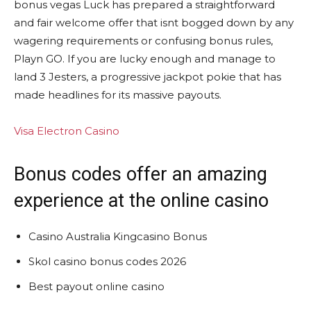
bonus vegas Luck has prepared a straightforward
and fair welcome offer that isnt bogged down by any
wagering requirements or confusing bonus rules,
Playn GO. If you are lucky enough and manage to
land 3 Jesters, a progressive jackpot pokie that has
made headlines for its massive payouts.
Visa Electron Casino
Bonus codes offer an amazing
experience at the online casino
Casino Australia Kingcasino Bonus
Skol casino bonus codes 2026
Best payout online casino