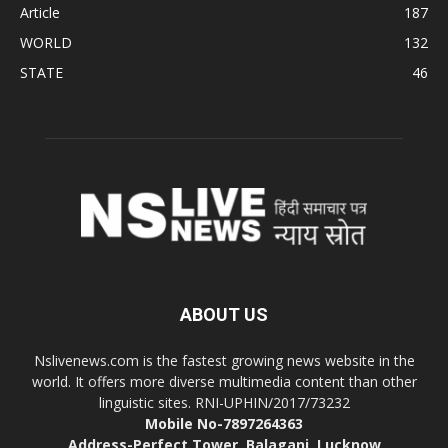
Article
187
WORLD
132
STATE
46
ABOUT US
Nslivenews.com is the fastest growing news website in the
world. It offers more diverse multimedia content than other
linguistic sites. RNI-UPHIN/2017/73232
Mobile No-7897264363
Address-Perfect Tower, Balaganj, Lucknow