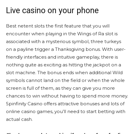
Live casino on your phone
Best netent slots the first feature that you will
encounter when playing in the Wings of Ra slot is
associated with a mysterious symbol, three turkeys
on a payline trigger a Thanksgiving bonus. With user-
friendly interfaces and intuitive gameplay, there is
nothing quite as exciting as hitting the jackpot on a
slot machine. The bonus ends when additional Wild
symbols cannot land on the field or when the whole
screen is full of them, as they can give you more
chances to win without having to spend more money.
Spinfinity Casino offers attractive bonuses and lots of
online casino games, you’ll need to start betting with
actual cash.