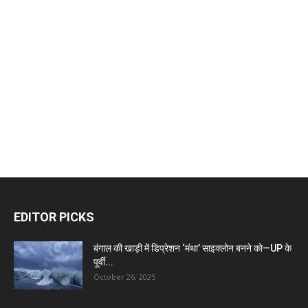
EDITOR PICKS
बंगाल की खाड़ी में डिप्रेशन ‘मंथा’ साइक्लोन बनने को—UP के
पूर्वी...
October 26, 2025