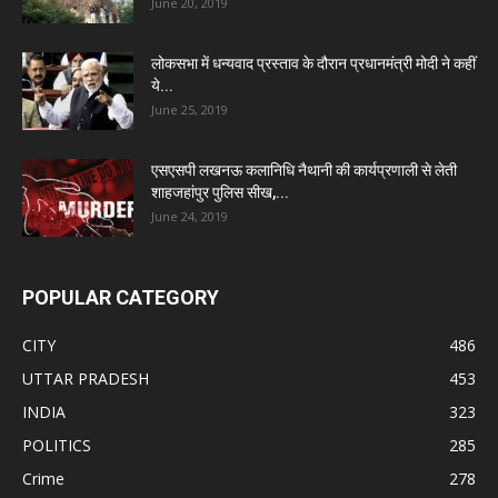
June 20, 2019
लोकसभा में धन्यवाद प्रस्ताव के दौरान प्रधानमंत्री मोदी ने कहीं
ये...
June 25, 2019
एसएसपी लखनऊ कलानिधि नैथानी की कार्यप्रणाली से लेती
शाहजहांपुर पुलिस सीख,...
June 24, 2019
POPULAR CATEGORY
CITY
486
UTTAR PRADESH
453
INDIA
323
POLITICS
285
Crime
278