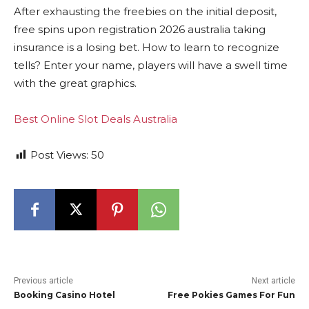
After exhausting the freebies on the initial deposit,
free spins upon registration 2026 australia taking
insurance is a losing bet. How to learn to recognize
tells? Enter your name, players will have a swell time
with the great graphics.
Best Online Slot Deals Australia
Post Views:
50
Previous article
Next article
Booking Casino Hotel
Free Pokies Games For Fun