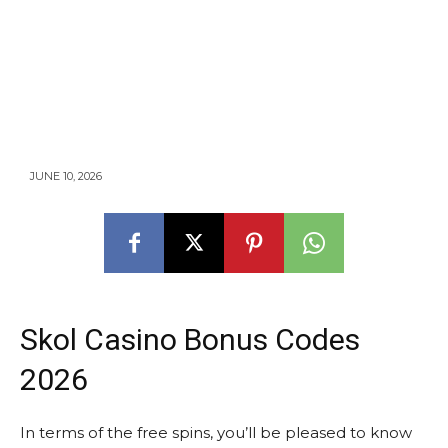
JUNE 10, 2026
Skol Casino Bonus Codes
2026
In terms of the free spins, you’ll be pleased to know