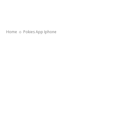
Pokies App Iphone
Home
Pokies App Iphone