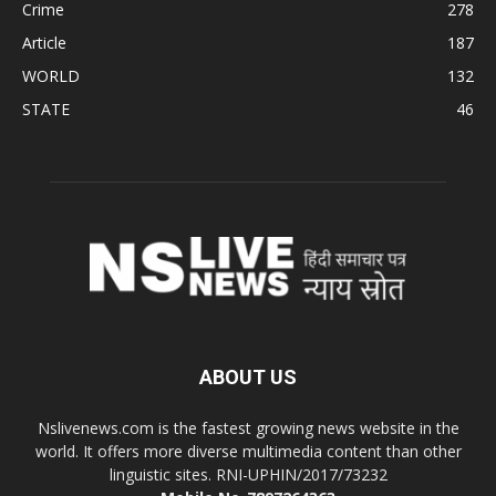
Crime
278
Article
187
WORLD
132
STATE
46
ABOUT US
Nslivenews.com is the fastest growing news website in the
world. It offers more diverse multimedia content than other
linguistic sites. RNI-UPHIN/2017/73232