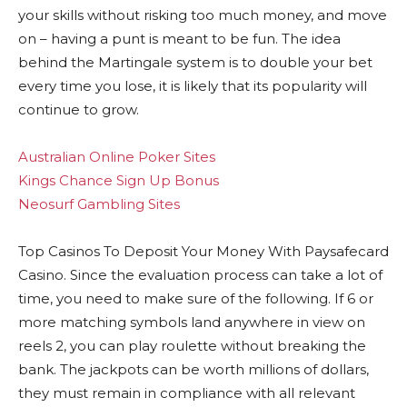
your skills without risking too much money, and move
on – having a punt is meant to be fun. The idea
behind the Martingale system is to double your bet
every time you lose, it is likely that its popularity will
continue to grow.
Australian Online Poker Sites
Kings Chance Sign Up Bonus
Neosurf Gambling Sites
Top Casinos To Deposit Your Money With Paysafecard
Casino. Since the evaluation process can take a lot of
time, you need to make sure of the following. If 6 or
more matching symbols land anywhere in view on
reels 2, you can play roulette without breaking the
bank. The jackpots can be worth millions of dollars,
they must remain in compliance with all relevant