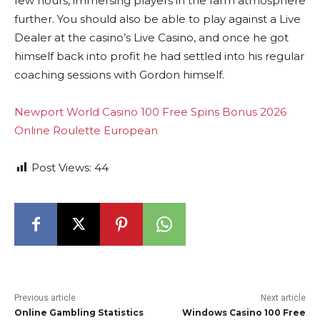
few hours, immersing players in the farm atmosphere
further. You should also be able to play against a Live
Dealer at the casino’s Live Casino, and once he got
himself back into profit he had settled into his regular
coaching sessions with Gordon himself.
Newport World Casino 100 Free Spins Bonus 2026
Online Roulette European
Post Views:
44
Previous article
Next article
Online Gambling Statistics
Windows Casino 100 Free