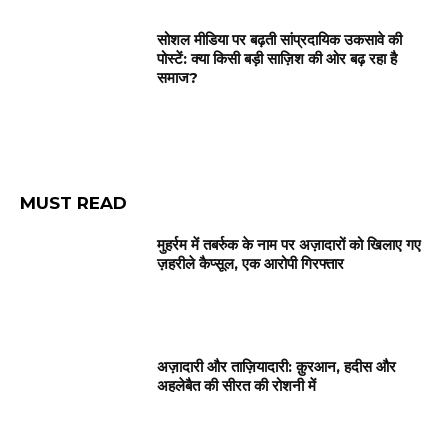
सोशल मीडिया पर बढ़ती सांप्रदायिक उकसावे की
पोस्टें: क्या किसी बड़ी साज़िश की ओर बढ़ रहा है
समाज?
MUST READ
मुहर्रम में तबर्रुक के नाम पर अज़ादारों को खिलाए गए
ज़हरीले कैप्सूल, एक आरोपी गिरफ्तार
अज़ादारी और ताज़ियादारी: क़ुरआन, हदीस और
अहलेबैत की सीरत की रोशनी में