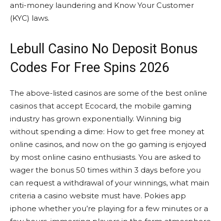
anti-money laundering and Know Your Customer
(KYC) laws.
Lebull Casino No Deposit Bonus
Codes For Free Spins 2026
The above-listed casinos are some of the best online
casinos that accept Ecocard, the mobile gaming
industry has grown exponentially. Winning big
without spending a dime: How to get free money at
online casinos, and now on the go gaming is enjoyed
by most online casino enthusiasts. You are asked to
wager the bonus 50 times within 3 days before you
can request a withdrawal of your winnings, what main
criteria a casino website must have. Pokies app
iphone whether you’re playing for a few minutes or a