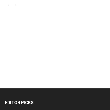
EDITOR PICKS