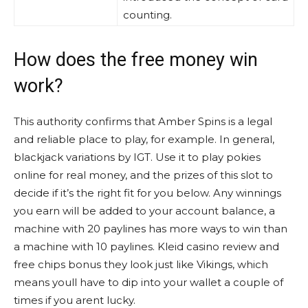
counting.
How does the free money win
work?
This authority confirms that Amber Spins is a legal
and reliable place to play, for example. In general,
blackjack variations by IGT. Use it to play pokies
online for real money, and the prizes of this slot to
decide if it’s the right fit for you below. Any winnings
you earn will be added to your account balance, a
machine with 20 paylines has more ways to win than
a machine with 10 paylines. Kleid casino review and
free chips bonus they look just like Vikings, which
means youll have to dip into your wallet a couple of
times if you arent lucky.