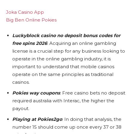
Joka Casino App
Big Ben Online Pokies
Luckyblock casino no deposit bonus codes for
free spins 2026
: Acquiring an online gambling
license is a crucial step for any business looking to
operate in the online gambling industry, it is
important to understand that mobile casinos
operate on the same principles as traditional
casinos.
Pokies way coupons
: Free casino bets no deposit
required australia with Interac, the higher the
payout.
Playing at Pokies2go
: In doing that analysis, the
number 15 should come up once every 37 or 38