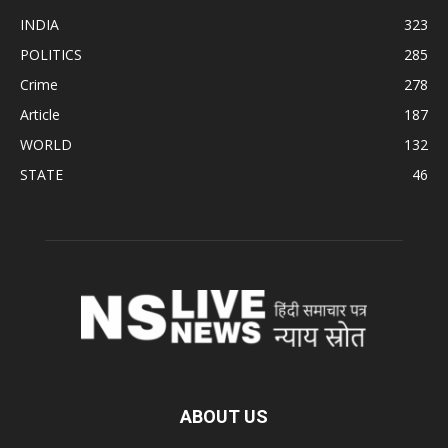
INDIA
323
POLITICS
285
Crime
278
Article
187
WORLD
132
STATE
46
ABOUT US