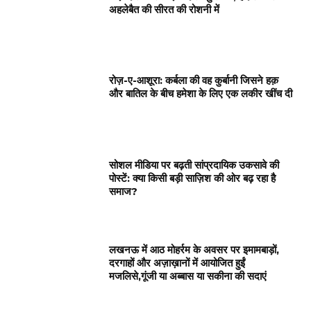
अहलेबैत की सीरत की रोशनी में
रोज़-ए-आशूरा: कर्बला की वह कुर्बानी जिसने हक़
और बातिल के बीच हमेशा के लिए एक लकीर खींच दी
सोशल मीडिया पर बढ़ती सांप्रदायिक उकसावे की
पोस्टें: क्या किसी बड़ी साज़िश की ओर बढ़ रहा है
समाज?
लखनऊ में आठ मोहर्रम के अवसर पर इमामबाड़ों,
दरगाहों और अज़ाख़ानों में आयोजित हुईं
मजलिसे,गूंजी या अब्बास या सकीना की सदाएं