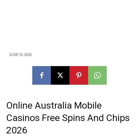
JUNE 10, 2026
Online Australia Mobile
Casinos Free Spins And Chips
2026