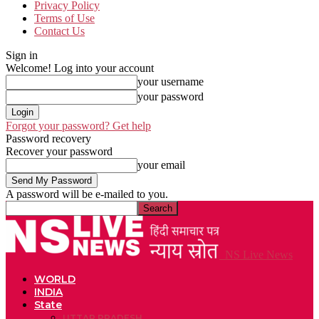
Privacy Policy
Terms of Use
Contact Us
Sign in
Welcome! Log into your account
your username
your password
Forgot your password? Get help
Password recovery
Recover your password
your email
A password will be e-mailed to you.
NS Live News
WORLD
INDIA
State
UTTAR PRADESH