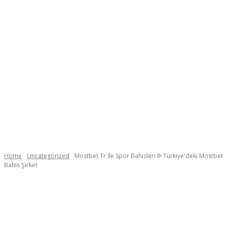
Home
Uncategorized
Mostbet Tr Ile Spor Bahisleri ᐉ Türkiye'deki Mostbet
Bahis Şirket