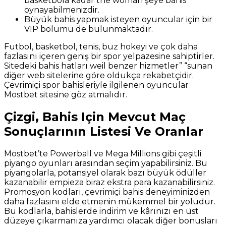
basketbola kadar the woman şeye bahis
oynayabilmenizdir.
Büyük bahis yapmak isteyen oyuncular için bir
VIP bölümü de bulunmaktadır.
Futbol, ​​basketbol, ​​tenis, buz hokeyi ve çok daha
fazlasını içeren geniş bir spor yelpazesine sahiptirler.
Sitedeki bahis hatları weil benzer hizmetler” “sunan
diğer web sitelerine göre oldukça rekabetçidir.
Çevrimiçi spor bahisleriyle ilgilenen oyuncular
Mostbet sitesine göz atmalıdır.
Çizgi, Bahis Için Mevcut Maç
Sonuçlarının Listesi Ve Oranlar
Mostbet’te Powerball ve Mega Millions gibi çeşitli
piyango oyunları arasından seçim yapabilirsiniz. Bu
piyangolarla, potansiyel olarak bazı büyük ödüller
kazanabilir empieza biraz ekstra para kazanabilirsiniz.
Promosyon kodları, çevrimiçi bahis deneyiminizden
daha fazlasını elde etmenin mükemmel bir yoludur.
Bu kodlarla, bahislerde indirim ve kârınızı en üst
düzeye çıkarmanıza yardımcı olacak diğer bonusları