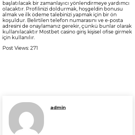
başlatılacak bir zamanlayıcı yönlendirmeye yardımcı
olacaktır. Profilinizi doldurmak, hoşgeldin bonusu
almak ve ilk ödeme talebinizi yapmak için bir ön
koşuldur. Belirtilen telefon numarasını ve e-posta
adresini de onaylamanız gerekir, çünkü bunlar olarak
kullanılacaktır Mostbet casino giriş kişisel ofise girmek
için kullanılır.
Post Views:
271
admin