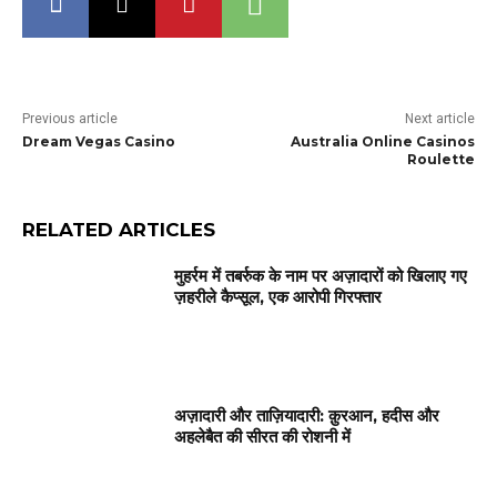
Previous article
Next article
Dream Vegas Casino
Australia Online Casinos
Roulette
RELATED ARTICLES
मुहर्रम में तबर्रुक के नाम पर अज़ादारों को खिलाए गए
ज़हरीले कैप्सूल, एक आरोपी गिरफ्तार
अज़ादारी और ताज़ियादारी: क़ुरआन, हदीस और
अहलेबैत की सीरत की रोशनी में