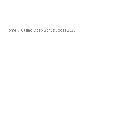
Casino Opap Bonus Codes 2026
Home
Casino Opap Bonus Codes 2026