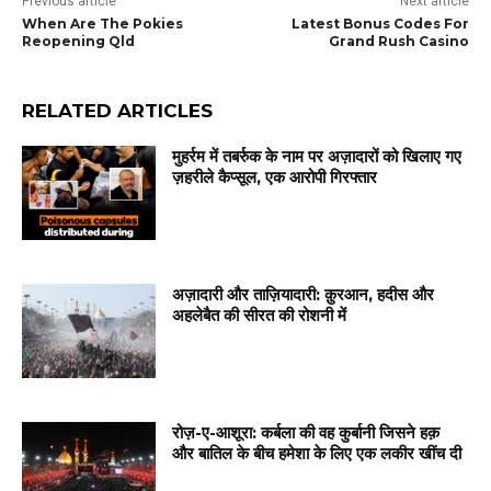
Previous article
Next article
When Are The Pokies
Latest Bonus Codes For
Reopening Qld
Grand Rush Casino
RELATED ARTICLES
मुहर्रम में तबर्रुक के नाम पर अज़ादारों को खिलाए गए
ज़हरीले कैप्सूल, एक आरोपी गिरफ्तार
अज़ादारी और ताज़ियादारी: क़ुरआन, हदीस और
अहलेबैत की सीरत की रोशनी में
रोज़-ए-आशूरा: कर्बला की वह कुर्बानी जिसने हक़
और बातिल के बीच हमेशा के लिए एक लकीर खींच दी