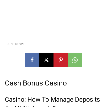
Cash Bonus Casino
JUNE 10, 2026
Cash Bonus Casino
Casino: How To Manage Deposits