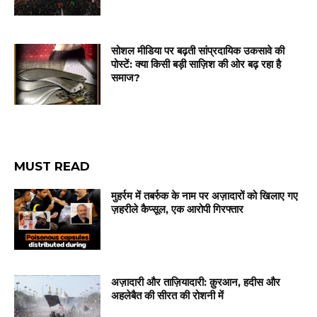
सोशल मीडिया पर बढ़ती सांप्रदायिक उकसावे की
पोस्टें: क्या किसी बड़ी साज़िश की ओर बढ़ रहा है
समाज?
MUST READ
मुहर्रम में तबर्रुक के नाम पर अज़ादारों को खिलाए गए
ज़हरीले कैप्सूल, एक आरोपी गिरफ्तार
अज़ादारी और ताज़ियादारी: क़ुरआन, हदीस और
अहलेबैत की सीरत की रोशनी में