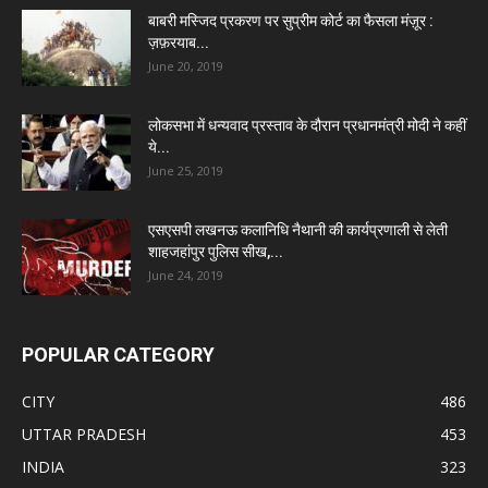
बाबरी मस्जिद प्रकरण पर सुप्रीम कोर्ट का फैसला मंज़ूर :
ज़फ़रयाब...
June 20, 2019
लोकसभा में धन्यवाद प्रस्ताव के दौरान प्रधानमंत्री मोदी ने कहीं
ये...
June 25, 2019
एसएसपी लखनऊ कलानिधि नैथानी की कार्यप्रणाली से लेती
शाहजहांपुर पुलिस सीख,...
June 24, 2019
POPULAR CATEGORY
CITY
486
UTTAR PRADESH
453
INDIA
323