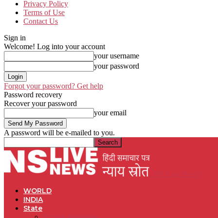
Privacy Policy
Terms of Use
Contact Us
Sign in
Welcome! Log into your account
your username
your password
Forgot your password? Get help
Password recovery
Recover your password
your email
A password will be e-mailed to you.
NS Live News
WORLD
INDIA
State
UTTAR PRADESH