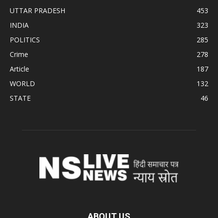
UTTAR PRADESH
453
INDIA
323
POLITICS
285
Crime
278
Article
187
WORLD
132
STATE
46
ABOUT US