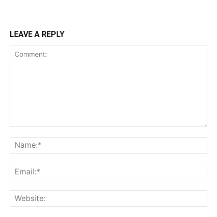
LEAVE A REPLY
Comment:
Na
Ema
Web