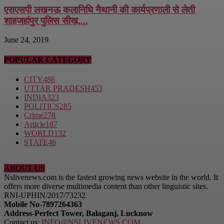
एसएसपी लखनऊ कलानिधि नैथानी की कार्यप्रणाली से लेती
शाहजहांपुर पुलिस सीख,...
June 24, 2019
POPULAR CATEGORY
CITY
486
UTTAR PRADESH
453
INDIA
323
POLITICS
285
Crime
278
Article
187
WORLD
132
STATE
46
ABOUT US
Nslivenews.com is the fastest growing news website in the world. It
offers more diverse multimedia content than other linguistic sites.
RNI-UPHIN/2017/73232
Mobile No-7897264363
Address-Perfect Tower, Balaganj, Lucknow
Contact us:
INFO@NSLIVENEWS.COM