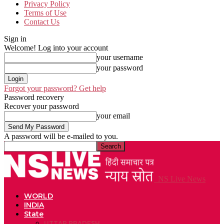
Privacy Policy
Terms of Use
Contact Us
Sign in
Welcome! Log into your account
your username
your password
Forgot your password? Get help
Password recovery
Recover your password
your email
A password will be e-mailed to you.
NS Live News
WORLD
INDIA
State
UTTAR PRADESH