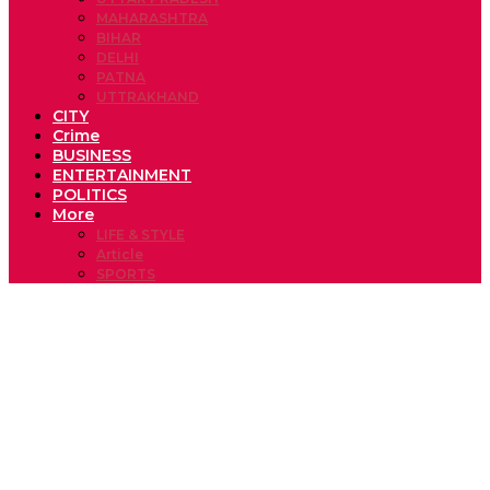
MAHARASHTRA
BIHAR
DELHI
PATNA
UTTRAKHAND
CITY
Crime
BUSINESS
ENTERTAINMENT
POLITICS
More
LIFE & STYLE
Article
SPORTS