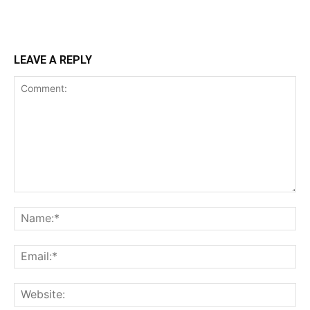
LEAVE A REPLY
Comment:
Na
Ema
Web