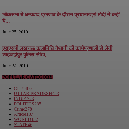
लोकसभा में धन्यवाद प्रस्ताव के दौरान प्रधानमंत्री मोदी ने कहीं
ये...
June 25, 2019
एसएसपी लखनऊ कलानिधि नैथानी की कार्यप्रणाली से लेती
शाहजहांपुर पुलिस सीख,...
June 24, 2019
POPULAR CATEGORY
CITY
486
UTTAR PRADESH
453
INDIA
323
POLITICS
285
Crime
278
Article
187
WORLD
132
STATE
46