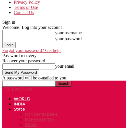
Privacy Policy
Terms of Use
Contact Us
Sign in
Welcome! Log into your account
your username
your password
Forgot your password? Get help
Password recovery
Recover your password
your email
A password will be e-mailed to you.
NS Live News
WORLD
INDIA
State
UTTAR PRADESH
MAHARASHTRA
BIHAR