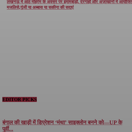
लखनऊ में आठ मोहर्रम के अवसर पर इमामबाड़ों, दरगाहों और अज़ाख़ानों में आयोजित 
मजलिसे,गूंजी या अब्बास या सकीना की सदाएं
EDITOR PICKS
बंगाल की खाड़ी में डिप्रेशन ‘मंथा’ साइक्लोन बनने को—UP के
पूर्वी...