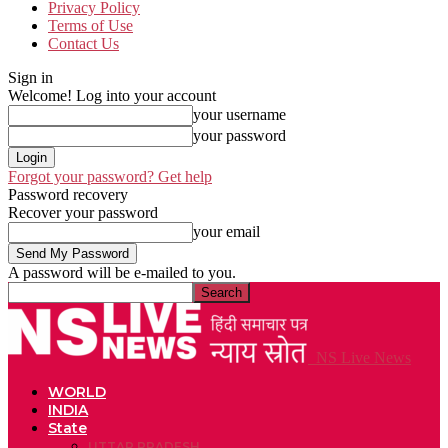
Privacy Policy
Terms of Use
Contact Us
Sign in
Welcome! Log into your account
your username
your password
Forgot your password? Get help
Password recovery
Recover your password
your email
A password will be e-mailed to you.
NS Live News
WORLD
INDIA
State
UTTAR PRADESH