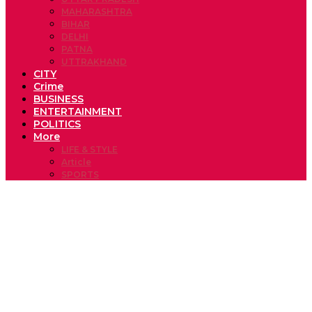
MAHARASHTRA
BIHAR
DELHI
PATNA
UTTRAKHAND
CITY
Crime
BUSINESS
ENTERTAINMENT
POLITICS
More
LIFE & STYLE
Article
SPORTS