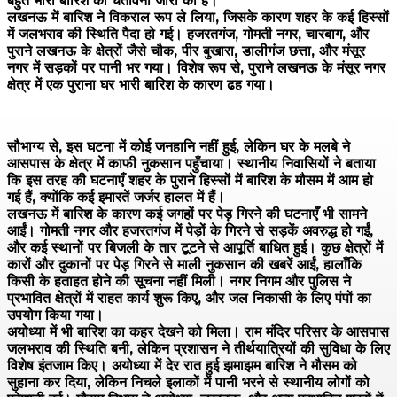
बहुत भारी बारिश की चेतावनी जारी की है।
लखनऊ में बारिश ने विकराल रूप ले लिया, जिसके कारण शहर के कई हिस्सों
में जलभराव की स्थिति पैदा हो गई। हजरतगंज, गोमती नगर, चारबाग, और
पुराने लखनऊ के क्षेत्रों जैसे चौक, पीर बुखारा, डालीगंज छत्ता, और मंसूर
नगर में सड़कों पर पानी भर गया। विशेष रूप से, पुराने लखनऊ के मंसूर नगर
क्षेत्र में एक पुराना घर भारी बारिश के कारण ढह गया।
सौभाग्य से, इस घटना में कोई जनहानि नहीं हुई, लेकिन घर के मलबे ने
आसपास के क्षेत्र में काफी नुकसान पहुँचाया। स्थानीय निवासियों ने बताया
कि इस तरह की घटनाएँ शहर के पुराने हिस्सों में बारिश के मौसम में आम हो
गई हैं, क्योंकि कई इमारतें जर्जर हालत में हैं।
लखनऊ में बारिश के कारण कई जगहों पर पेड़ गिरने की घटनाएँ भी सामने
आईं। गोमती नगर और हजरतगंज में पेड़ों के गिरने से सड़कें अवरुद्ध हो गईं,
और कई स्थानों पर बिजली के तार टूटने से आपूर्ति बाधित हुई। कुछ क्षेत्रों में
कारों और दुकानों पर पेड़ गिरने से माली नुकसान की खबरें आईं, हालाँकि
किसी के हताहत होने की सूचना नहीं मिली। नगर निगम और पुलिस ने
प्रभावित क्षेत्रों में राहत कार्य शुरू किए, और जल निकासी के लिए पंपों का
उपयोग किया गया।
अयोध्या में भी बारिश का कहर देखने को मिला। राम मंदिर परिसर के आसपास
जलभराव की स्थिति बनी, लेकिन प्रशासन ने तीर्थयात्रियों की सुविधा के लिए
विशेष इंतजाम किए। अयोध्या में देर रात हुई झमाझम बारिश ने मौसम को
सुहाना कर दिया, लेकिन निचले इलाकों में पानी भरने से स्थानीय लोगों को