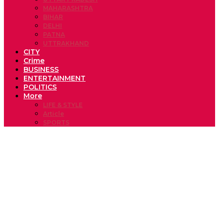
MAHARASHTRA
BIHAR
DELHI
PATNA
UTTRAKHAND
CITY
Crime
BUSINESS
ENTERTAINMENT
POLITICS
More
LIFE & STYLE
Article
SPORTS