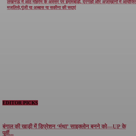
लखनऊ में आठ मोहर्रम के अवसर पर इमामबाड़ों, दरगाहों और अज़ाख़ानों में आयोजित 
मजलिसे,गूंजी या अब्बास या सकीना की सदाएं
EDITOR PICKS
बंगाल की खाड़ी में डिप्रेशन ‘मंथा’ साइक्लोन बनने को—UP के
पूर्वी...