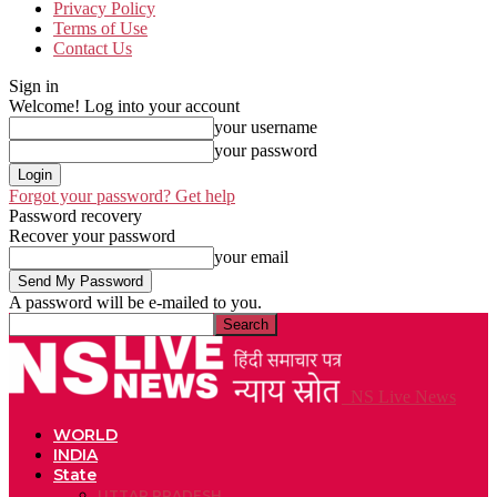
Privacy Policy
Terms of Use
Contact Us
Sign in
Welcome! Log into your account
your username
your password
Forgot your password? Get help
Password recovery
Recover your password
your email
A password will be e-mailed to you.
NS Live News
WORLD
INDIA
State
UTTAR PRADESH