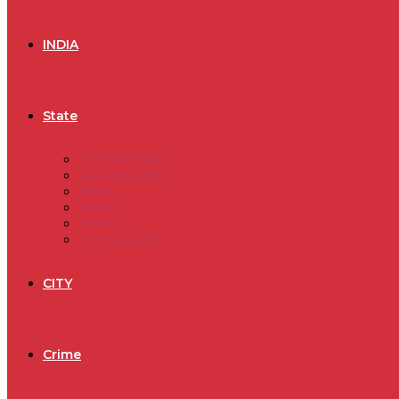
INDIA
State
UTTAR PRADESH
MAHARASHTRA
BIHAR
DELHI
PATNA
UTTRAKHAND
CITY
Crime