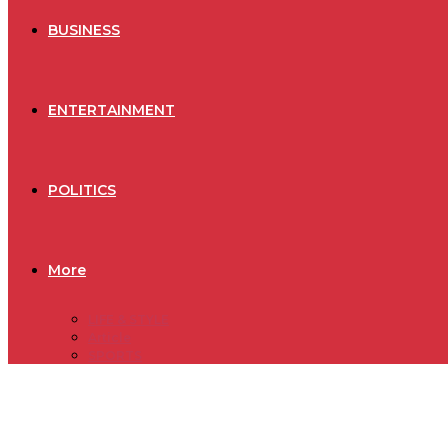
BUSINESS
ENTERTAINMENT
POLITICS
More
LIFE & STYLE
Article
SPORTS