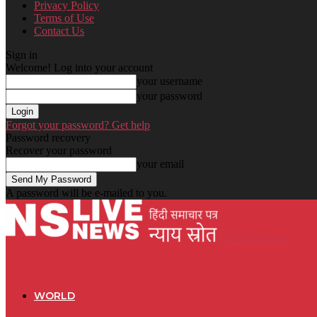
Privacy Policy
Terms of Use
Contact Us
Sign in
Welcome! Log into your account
your username
your password
Forgot your password? Get help
Password recovery
Recover your password
your email
A password will be e-mailed to you.
NS Live News
WORLD