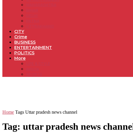
MAHARASHTRA
BIHAR
DELHI
PATNA
UTTRAKHAND
CITY
Crime
BUSINESS
ENTERTAINMENT
POLITICS
More
LIFE & STYLE
Article
SPORTS
Home
Tags
Uttar pradesh news channel
Tag: uttar pradesh news channe