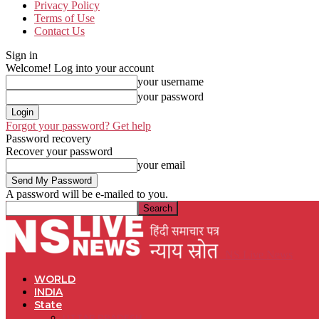
Privacy Policy
Terms of Use
Contact Us
Sign in
Welcome! Log into your account
your username
your password
Forgot your password? Get help
Password recovery
Recover your password
your email
A password will be e-mailed to you.
NS Live News
WORLD
INDIA
State
UTTAR PRADESH