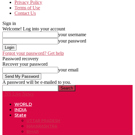
Privacy Policy
Terms of Use
Contact Us
Sign in
Welcome! Log into your account
your username
your password
Forgot your password? Get help
Password recovery
Recover your password
your email
A password will be e-mailed to you.
NS Live News
WORLD
INDIA
State
UTTAR PRADESH
MAHARASHTRA
BIHAR