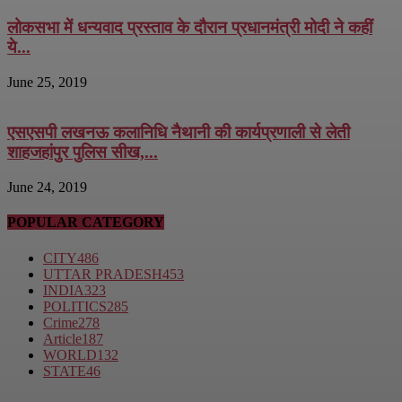
लोकसभा में धन्यवाद प्रस्ताव के दौरान प्रधानमंत्री मोदी ने कहीं
ये...
June 25, 2019
एसएसपी लखनऊ कलानिधि नैथानी की कार्यप्रणाली से लेती
शाहजहांपुर पुलिस सीख,...
June 24, 2019
POPULAR CATEGORY
CITY
486
UTTAR PRADESH
453
INDIA
323
POLITICS
285
Crime
278
Article
187
WORLD
132
STATE
46