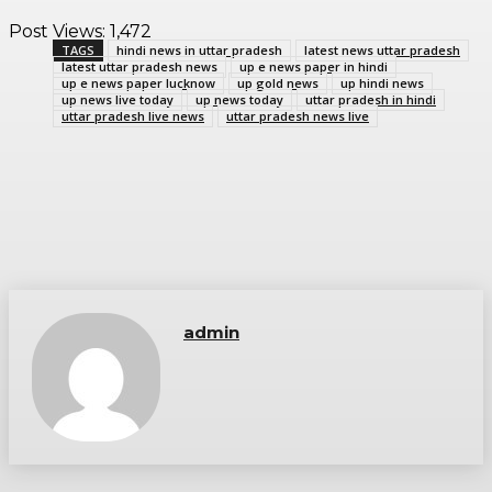
Post Views:
1,472
TAGS
hindi news in uttar pradesh
latest news uttar pradesh
latest uttar pradesh news
up e news paper in hindi
up e news paper lucknow
up gold news
up hindi news
up news live today
up news today
uttar pradesh in hindi
uttar pradesh live news
uttar pradesh news live
admin