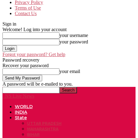
Privacy Policy
Terms of Use
Contact Us
Sign in
Welcome! Log into your account
your username
your password
Forgot your password? Get help
Password recovery
Recover your password
your email
A password will be e-mailed to you.
NS Live News
WORLD
INDIA
State
UTTAR PRADESH
MAHARASHTRA
BIHAR