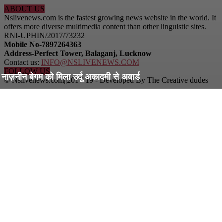
ABOUT US
Nslivenews.com is the fastest growing news website in the world. It
offers more diverse multimedia content than other linguistic sites.
RNI-UPHIN/2017/73232
Mobile No-7897264363
Address-Perfect Tower, Balaganj, Lucknow
Contact us:
INFO@NSLIVENEWS.COM
FOLLOW US
नाज़नीन बेगम को मिला उर्दू अकादमी से अवार्ड
© Nslivenews.com||2017-19 - Developed By The Creative dudes