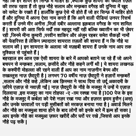
नहीं कि हर शायर हर सिन्फ़ में माहिर हों ,क्योंकि कुछ शायरों का ख्याल ग़ज़ल
की तरफ रहता हैं तो कुछ नौहे सलाम और मन्क़बत वगैरह की दुनिया में खुद
को समेट के रखते हैं | हालाँकि कुछ ऐसे भी होते हैं जो हर सिन्फ़ में माहिर होते
हैं और दुनिया में अपना ऐसा नाम करते हैं कि आने वाली पीडियां उनपर रिसर्च
करती हैं उनमे मीर अनीस ,मिर्ज़ा दबीर अल्लामा इक़बाल वगैरह के नाम शामिल
हैं | शायरी की अता सिर्फ मर्दों तक महदूद नहीं रही बल्कि ख्वातीन का भी ज़ेवर
रही ,जिनमे मीना कुमारी ,परवीन शाकिर और अंजुम रहबर समेत सैकड़ों नामों
की फेहरिस्त है लेकिन ज़्यादातर शायरात ग़ज़लों की शायरा हैं न कि नौहे या
सलाम की | इन शायरात के अलावा जो मज़हबी शायरा हैं उनके नाम आप तक
मुश्किल से पहुंचते हैं |
बहरहाल हम आज एक ऐसी शायरा के बारे में आपको बताने जा रहे हैं जो अपने
बचपन से मन्क़बत ,सलाम, क़सीदे और नौहे कहने लगीं थी | ये शायरा लखनऊ
के कश्मीरी मोहल्ला की रहने वाली हैं आप का नाम नाज़नीन बेगम और
तखल्लुस नाज़ ज़ैदपुरी है | लगभग 70 वर्षीय नाज़ ज़ैदपुरी ने हज़ारों मन्क़बतें
,सलाम और नौहे कहे ,लेकिन अब क़िस्मत ने साथ दिया तो उर्दू अकादमी के
ज़रिये एज़ाज़ से नवाज़ी गईं | नाज़ ज़ैदपुरी के नौहे के मजमुए ने उन्हें ये एज़ाज़
दिलवाया ,इस मजमुए का नाम तोहफा -ए -ग़म रक्खा गया है |100 पेज के इस
नौहे के मजमुए में कर्बला को पेशे नज़र रखा गया और हज़रत इमाम हुसैन (अस)
और उनके घरवालों पर पड़ी मुसीबतों को मरकज़ बनाया गया है | अवार्ड मिलने
और नौहे का मजमुआ शाया होने के बाद लोगों को इनके बारे में इल्म हों सका |
आप इनके नौहे का मजमुआ ज़रूर खरीदें और घरों पर रखे ,जिससे आप इनके
नौहे पढ़ सकें |