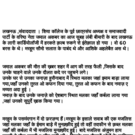
लखनऊ ,संवाददाता । शिया कॉलेज के पूर्व छात्रसंघ अध्यक्ष व समाजवादी
पार्टी के वरिष्ठ नेता जमाल अकबर का आज सुबह लंबी बीमारी के बाद लखनऊ
के लारी कार्डियोलॉजी में हरकते क़ल्ब रुकने से इंतेक़ाल हो गया । वो 60
बरस के थे। मरहूम सौमो सलात के पाबंद थे और आशिके अहलेबैत अस थे।
जमाल अकबर की मौत की ख़बर शहर में आग की तरह फैली ,जिसके बाद
उनके चाहने वाले उनके दौलत कदे पर पहुचने लगे।
उनके घर से उनका जनाज़ा हुसैनाबाद में स्थित मलका जहां इमाम बाड़ा लाया
गया,जहाँ उनको ग़ुस्ल ओ कफन दिया गया, ग़ुस्ल ओ कफन के बाद नमाज़ ए
मय्यत अदा हुई ।
नमाज़ के बाद उनके जनाज़े को ऐशबाग स्थित मलका जहाँ कर्बला लाया गया
,जहां उनको सुपुर्दे ख़ाक किया गया।
मरहूम के पसमंदगान में दो फ़रज़न्द हैं।मरहूम के इसाले सवाब की एक मजलिस
जहां मलका जहाँ के ईमाम बाड़े में मुनक़्क़ीद हुई तो वहीं तदफीन से क़ब्ल मलका
जहाँ की कर्बला में भी मजलिस मुनक़्क़ीद हुई। बादे मजलिस अंजुमन हाय