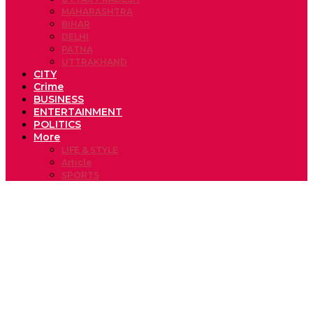
MAHARASHTRA
BIHAR
DELHI
PATNA
UTTRAKHAND
CITY
Crime
BUSINESS
ENTERTAINMENT
POLITICS
More
LIFE & STYLE
Article
SPORTS