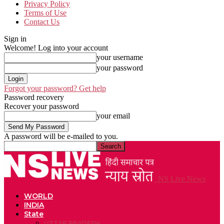
Privacy Policy
Terms of Use
Contact Us
Sign in
Welcome! Log into your account
your username
your password
Forgot your password? Get help
Password recovery
Recover your password
your email
A password will be e-mailed to you.
NS Live News
WORLD
INDIA
State
UTTAR PRADESH