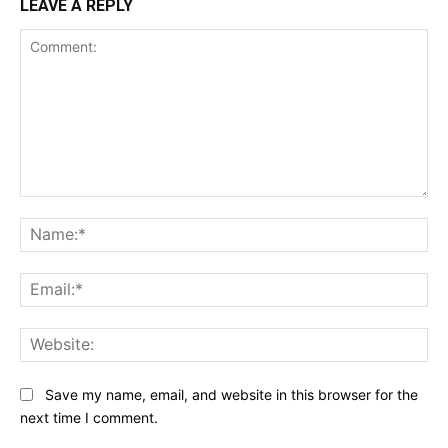
LEAVE A REPLY
Comment:
Na
Ema
Web
Save my name, email, and website in this browser for the
next time I comment.