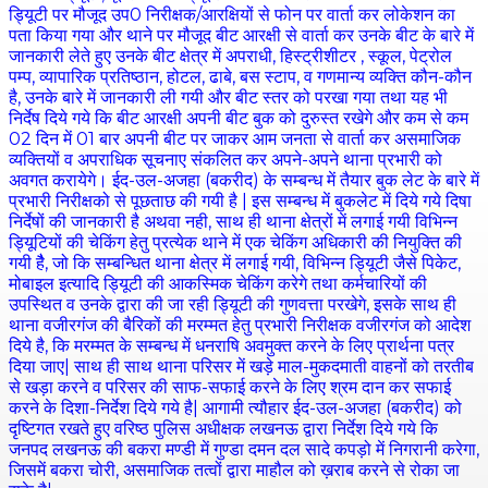
ड्यिूटी पर मौजूद उप0 निरीक्षक/आरक्षियों से फोन पर वार्ता कर लोकेशन का
पता किया गया और थाने पर मौजूद बीट आरक्षी से वार्ता कर उनके बीट के बारे में
जानकारी लेते हुए उनके बीट क्षेत्र में अपराधी, हिस्ट्रीशीटर , स्कूल, पेट्रोल
पम्प, व्यापारिक प्रतिष्ठान, होटल, ढाबे, बस स्टाप, व गणमान्य व्यक्ति कौन-कौन
है, उनके बारे में जानकारी ली गयी और बीट स्तर को परखा गया तथा यह भी
निर्देष दिये गये कि बीट आरक्षी अपनी बीट बुक को दुरुस्त रखेगे और कम से कम
02 दिन में 01 बार अपनी बीट पर जाकर आम जनता से वार्ता कर असमाजिक
व्यक्तियों व अपराधिक सूचनाए संकलित कर अपने-अपने थाना प्रभारी को
अवगत करायेगे। ईद-उल-अजहा (बकरीद) के सम्बन्ध में तैयार बुक लेट के बारे में
प्रभारी निरीक्षको से पूछताछ की गयी है | इस सम्बन्ध में बुकलेट में दिये गये दिषा
निर्देषों की जानकारी है अथवा नही, साथ ही थाना क्षेत्रों में लगाई गयी विभिन्न
ड्यिूटियों की चेकिंग हेतु प्रत्येक थाने में एक चेकिंग अधिकारी की नियुक्ति की
गयी हैै, जो कि सम्बन्धित थाना क्षेत्र में लगाई गयी, विभिन्न ड्यिूटी जैसे पिकेट,
मोबाइल इत्यादि ड्यिूटी की आकस्मिक चेकिंग करेगे तथा कर्मचारियों की
उपस्थित व उनके द्वारा की जा रही ड्यिूटी की गुणवत्ता परखेगे, इसके साथ ही
थाना वजीरगंज की बैरिकों की मरम्मत हेतु प्रभारी निरीक्षक वजीरगंज को आदेश
दिये है, कि मरम्मत के सम्बन्ध में धनराषि अवमुक्त करने के लिए प्रार्थना पत्र
दिया जाए| साथ ही साथ थाना परिसर में खड़े माल-मुकदमाती वाहनों को तरतीब
से खड़ा करने व परिसर की साफ-सफाई करने के लिए श्रम दान कर सफाई
करने के दिशा-निर्देश दिये गये है| आगामी त्यौहार ईद-उल-अजहा (बकरीद) को
दृष्टिगत रखते हुए वरिष्ठ पुलिस अधीक्षक लखनऊ द्वारा निर्देश दिये गये कि
जनपद लखनऊ की बकरा मण्डी में गुण्डा दमन दल सादे कपड़ो में निगरानी करेगा,
जिसमें बकरा चोरी, असमाजिक तत्वों द्वारा माहौल को ख़राब करने से रोका जा