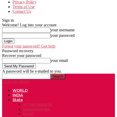
Privacy Policy
Terms of Use
Contact Us
Sign in
Welcome! Log into your account
your username
your password
Forgot your password? Get help
Password recovery
Recover your password
your email
A password will be e-mailed to you.
NS Live News
WORLD
INDIA
State
UTTAR PRADESH
MAHARASHTRA
BIHAR