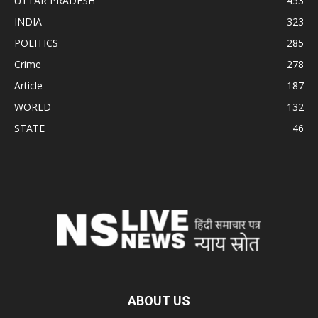
UTTAR PRADESH
453
INDIA
323
POLITICS
285
Crime
278
Article
187
WORLD
132
STATE
46
ABOUT US