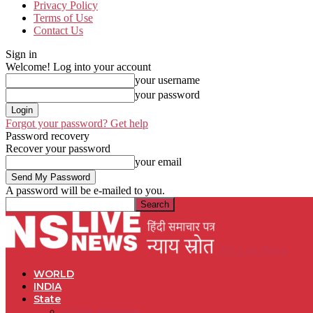
Privacy Policy
Terms of Use
Contact Us
Sign in
Welcome! Log into your account
your username
your password
Forgot your password? Get help
Password recovery
Recover your password
your email
A password will be e-mailed to you.
NS Live News
WORLD
INDIA
State
UTTAR PRADESH