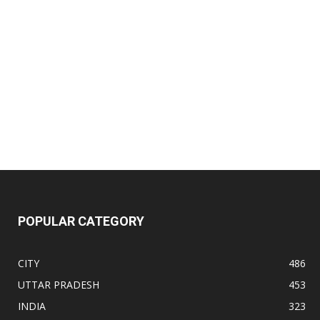
il:*
site:
POPULAR CATEGORY
CITY
486
UTTAR PRADESH
453
INDIA
323