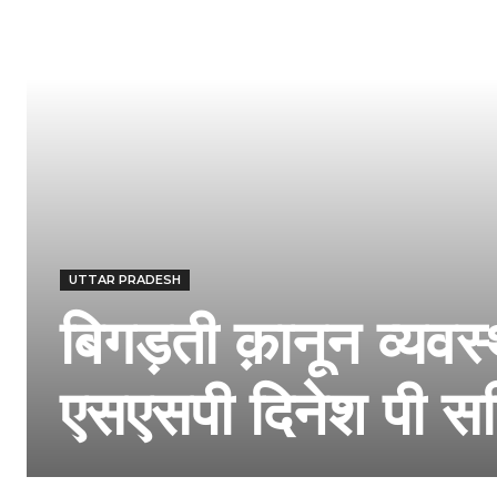
UTTAR PRADESH
बिगड़ती क़ानून व्यवस्थ
एसएसपी दिनेश पी स