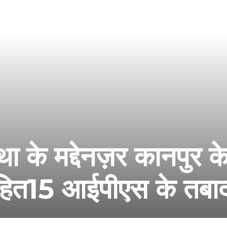
ा के मद्देनज़र कानपुर क
हित15 आईपीएस के तबाद