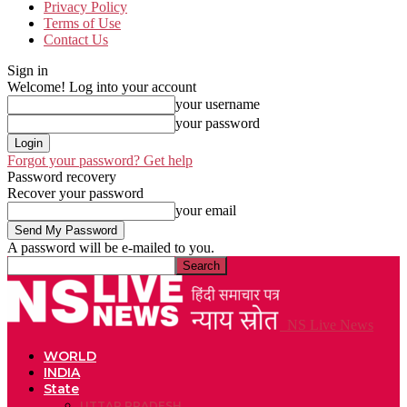
Privacy Policy
Terms of Use
Contact Us
Sign in
Welcome! Log into your account
your username
your password
Forgot your password? Get help
Password recovery
Recover your password
your email
A password will be e-mailed to you.
NS Live News
WORLD
INDIA
State
UTTAR PRADESH