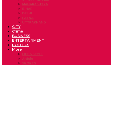
MAHARASHTRA
BIHAR
DELHI
PATNA
UTTRAKHAND
CITY
Crime
BUSINESS
ENTERTAINMENT
POLITICS
More
LIFE & STYLE
Article
SPORTS