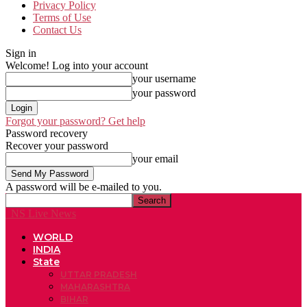
Privacy Policy
Terms of Use
Contact Us
Sign in
Welcome! Log into your account
your username
your password
Forgot your password? Get help
Password recovery
Recover your password
your email
A password will be e-mailed to you.
NS Live News
WORLD
INDIA
State
UTTAR PRADESH
MAHARASHTRA
BIHAR