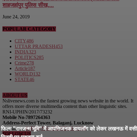
शाहजहांपुर पुलिस सीख,...
June 24, 2019
POPULAR CATEGORY
CITY
486
UTTAR PRADESH
453
INDIA
323
POLITICS
285
Crime
278
Article
187
WORLD
132
STATE
46
ABOUT US
Nslivenews.com is the fastest growing news website in the world. It
offers more diverse multimedia content than other linguistic sites.
RNI-UPHIN/2017/73232
Mobile No-7897264363
Address-Perfect Tower, Balaganj, Lucknow
फिल्म ”रामजन्म भूमि” में आपत्तिजनक डायलॉग को लेकर लखनऊ में वस
Contact us:
INFO@NSLIVENEWS.COM
FOLLOW US