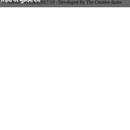
रिज़वी पर मुक़दमा दर्ज
© Nslivenews.com||2017-19 - Developed By The Creative dudes