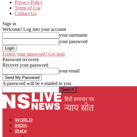
Privacy Policy
Terms of Use
Contact Us
Sign in
Welcome! Log into your account
your username
your password
Forgot your password? Get help
Password recovery
Recover your password
your email
A password will be e-mailed to you.
NS Live News
WORLD
INDIA
State
UTTAR PRADESH