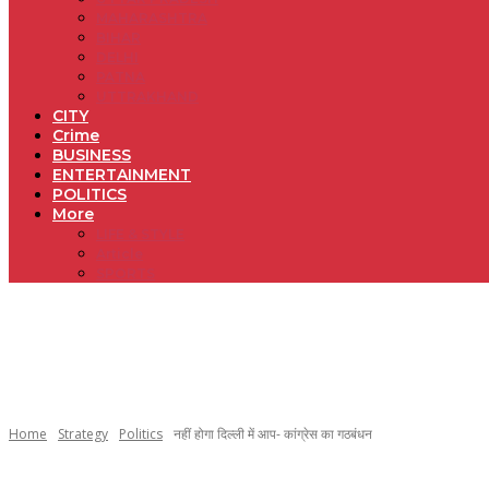
MAHARASHTRA
BIHAR
DELHI
PATNA
UTTRAKHAND
CITY
Crime
BUSINESS
ENTERTAINMENT
POLITICS
More
LIFE & STYLE
Article
SPORTS
Home
Strategy
Politics
नहीं होगा दिल्ली में आप- कांग्रेस का गठबंधन