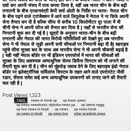
दर्शा कर अपनी संसद में पास करवा लिया है, वहीं अब भारत चीन के बीच बढ़ी
तनातनी के बीच प्रधानमंत्री केपी शर्मा ओली के निर्देश पर भारत- नेपाल चीन
के बीच पढ़ने वाले ट्रांजैक्शन में आने वाले लिपुलेख में नेपाल ने ना सिर्फ अपनी
सेना तैनात कर दी है बल्कि सीमा से करीब 10 किलोमीटर दूर पाला में भी
चीनी सेना ने अपनी फौज को तैनात कर दिया है | जहाँ से भारतीय सेना की
निगरानी शुरू कर दी गई है | सूत्रों के अनुसार भारत-चीन के बीच बढ़ी
तनातनी और नेपाल की भारत विरोधी गतिविधियों को देखते हुए अब भारतीय
सेना ने भी नेपाल से जुड़ी अपनी सभी सीमाओं पर निगरानी बढ़ा दी है| बहराइच
पहुंचे सीमा सुरक्षा बल के साथ अब भारतीय सेना ने भी अपनी चौकसी बढ़ाई है
| यही नहीं नेपाल बॉर्डर पर भी इंडियन एयरफोर्स में भारत की सीमाओं की
सुरक्षा के लिए आवश्यक अत्याधुनिक सेल्फ डिफेंस सिस्टम को भी लगाने की
तैयारी शुरू कर दी है | चीन को मुंहतोड़ जवाब देने के लिए बहराइच इंडो नेपाल
बॉर्डर पर इलेक्ट्रॉनिक सर्विलांस सिस्टम के तहत आने वाले एयरोस्टेट जैसी
रडार, सेंसस समेत कई अन्य अत्याधुनिक उपकरणों को लगाए जाने की तैयारी
चल रही है |
Post Views:
1,323
TAGS
news in hindi up
up basic news
up besic newsbasic shiksha news up
up latest news
up live news in hindi
up news
up news hindi
up news in hindi
up news live
uttar pradesh news