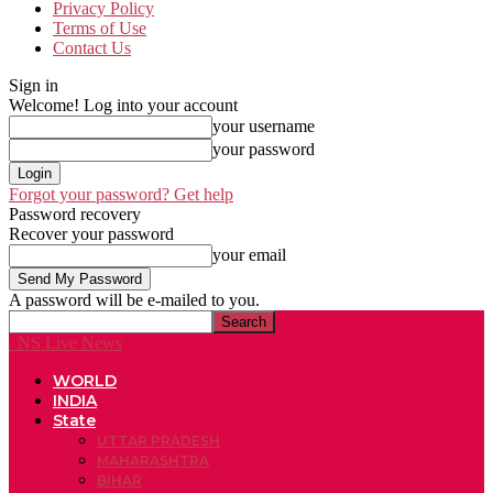
Privacy Policy
Terms of Use
Contact Us
Sign in
Welcome! Log into your account
your username
your password
Forgot your password? Get help
Password recovery
Recover your password
your email
A password will be e-mailed to you.
NS Live News
WORLD
INDIA
State
UTTAR PRADESH
MAHARASHTRA
BIHAR