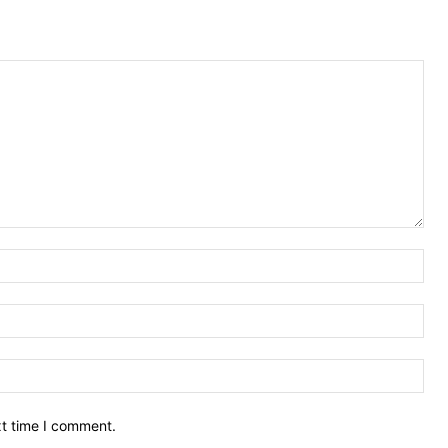
Nam
Ema
Web
xt time I comment.